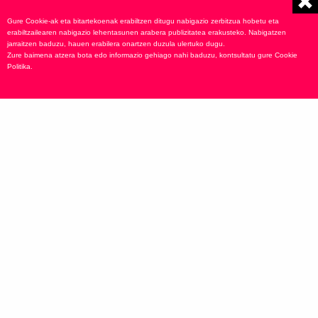
PILOTA LEGENDS CUP
Gure Cookie-ak eta bitartekoenak erabiltzen ditugu nabigazio zerbitzua hobetu eta
GEHIAGO IKUSI
erabiltzailearen nabigazio lehentasunen arabera publizitatea erakusteko. Nabigatzen
jarraitzen baduzu, hauen erabilera onartzen duzula ulertuko dugu.
Zure baimena atzera bota edo informazio gehiago nahi baduzu, kontsultatu gure
Cookie
Politika
.
PILOTARIAK